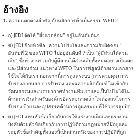
อ้างอิง
1.
ความแตกต่างสำคัญกับหลักการค้าเป็นธรรม WFTO:
ก) JEDI จัดให้ "สิ่งแวดล้อม" อยู่ในอันดับต้นๆ
ข) JEDI ย้ายหัวข้อ "ความโปร่งใสและความรับผิดชอบ"
อันดับที่ 2 ของ WFTO ไปอยู่อันดับที่ 7 เป็น "ผู้มีส่วนได้ส่วน
เสีย" ซึ่งทำงานร่วมกับผู้มีส่วนได้ส่วนเสียทั้งหมดอย่างเปิดเผย
และมีส่วนร่วม แนวทาง WFTO ในการ
พิสูจน์ด้วยงานเอกสาร
ใช้ไม่ได้กับเรา นอกจากนี้การดูแลระบบ (การควบคุม) การ
รับรองภายนอก การรับรอง และฉลากผลิตภัณฑ์ ไม่เข้ากับ
วัฒนธรรมและบรรยากาศทำงานทีมเราและเป็นไปไม่ได้ใน
ด้านการเงินสำหรับองค์กรอิสระขนาดเล็ก ไม่ต้องสนไจการ
รับรอง ป้าย และอุปสรรคด้านการดูแลระบบที่ใช้วงจร
ลูปปิด
ค) JEDI แทน
หัวข้อ
เกี่ยวกับการใช้แรงงานเด็กและแรงงาน
บังคับด้วยหัวข้อเกี่ยวกับการปฏิบัติตามกฎหมายที่มีอยู่และ
ระบุหัวข้อสำคัญทั้งสองนี้เป็นส่วนหนึ่งของการปฏิบัติที่ถูก